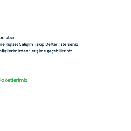
 beraber.
ne Kişisel Gelişim Takip Defteri İsterseniz
 bilgilerimizden iletişime geçebilirsiniz.
Paketlerimiz
çluğu
KVKK
lanlama Defteri
Satış Sözleşmesi
rslara Yönelik
r