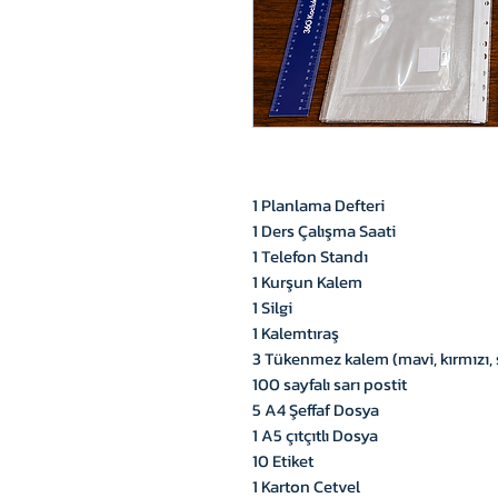
1 Planlama Defteri
1 Ders Çalışma Saati
1 Telefon Standı
1 Kurşun Kalem
1 Silgi
1 Kalemtıraş
3 Tükenmez kalem (mavi, kırmızı, 
100 sayfalı sarı postit
5 A4 Şeffaf Dosya
1 A5 çıtçıtlı Dosya
10 Etiket
1 Karton Cetvel