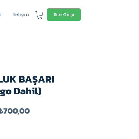
Site Girişi
r
İletişim
LUK BAŞARI
go Dahil)
Normal
İndirimli
₺700,00
Fiyat
Fiyat