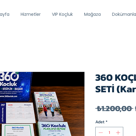
ayfa
Hizmetler
VIP Koçluk
Mağaza
Dokümanla
360 KOÇ
SETİ (Kar
 ₺1.200,00 
Adet
*