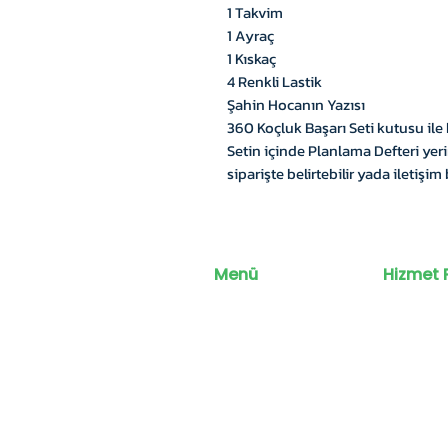
1 Takvim
1 Ayraç
1 Kıskaç
4 Renkli Lastik
Şahin Hocanın Yazısı
360 Koçluk Başarı Seti kutusu ile
Setin içinde Planlama Defteri yeri
siparişte belirtebilir yada iletişim
Menü
Hizmet 
Anasayf
Eğitim
Ko
a
Koçluk P
Mağaza
Okul - Ku
Çözümle