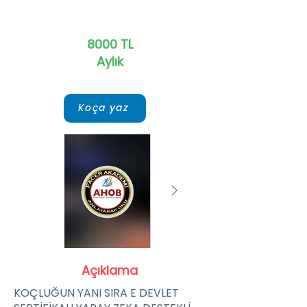
8000 TL
Aylık
Koça yaz
Açıklama
WhatsApp Image 2025-09-28
WhatsApp Imag
at 14.42.55.jpeg
at 17.28.47.jpe
KOÇLUĞUN YANI SIRA E DEVLET