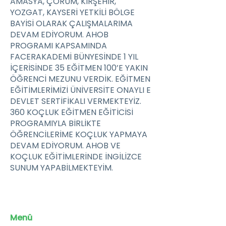
AMASYA, ÇORUM, KIRŞEHİR,
YOZGAT, KAYSERİ YETKİLİ BÖLGE
BAYİSİ OLARAK ÇALIŞMALARIMA
DEVAM EDİYORUM. AHOB
PROGRAMI KAPSAMINDA
FACERAKADEMİ BÜNYESİNDE 1 YIL
İÇERİSİNDE 35 EĞİTMEN 100’E YAKIN
ÖĞRENCİ MEZUNU VERDİK. EĞİTMEN
EĞİTİMLERİMİZİ ÜNİVERSİTE ONAYLI E
DEVLET SERTİFİKALI VERMEKTEYİZ.
360 KOÇLUK EĞİTMEN EĞİTİCİSİ
PROGRAMIYLA BİRLİKTE
ÖĞRENCİLERİME KOÇLUK YAPMAYA
DEVAM EDİYORUM. AHOB VE
KOÇLUK EĞİTİMLERİNDE İNGİLİZCE
SUNUM YAPABİLMEKTEYİM.
Menü