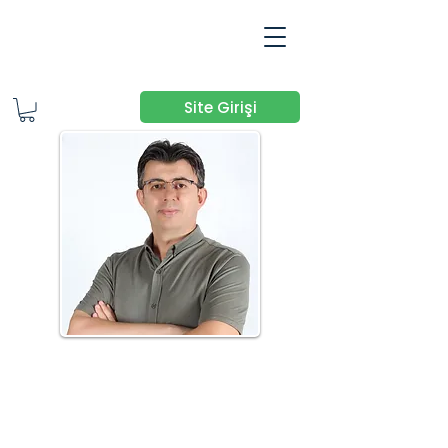
Site Girişi
DR. FATİH
ACER