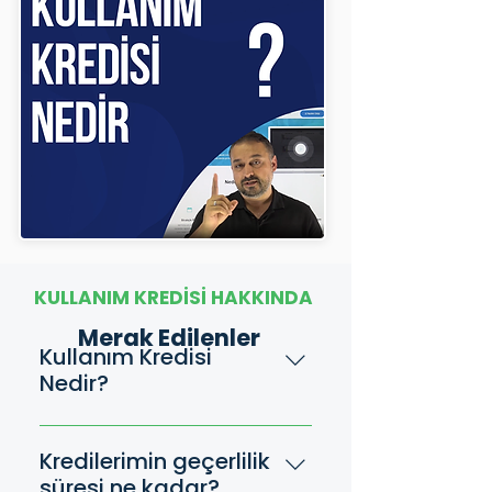
KULLANIM KREDİSİ HAKKINDA
Merak Edilenler
Kullanım Kredisi
Nedir?
Koçluk yaptığınız bir
öğrencinin tüm sürecini
Kredilerimin geçerlilik
değerlendirmek ve raporlarını
süresi ne kadar?