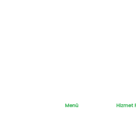
Menü
Hizmet 
Anasayf
Eğitim
Ko
a
Koçluk P