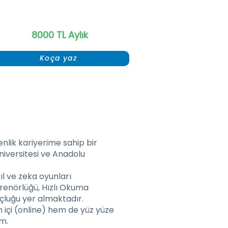
8000 TL Aylık
Koça yaz
157.JPG
menlik kariyerime sahip bir
iversitesi ve Anadolu
l ve zeka oyunları
renörlüğü, Hızlı Okuma
çluğu yer almaktadır.
içi (online) hem de yüz yüze
m.