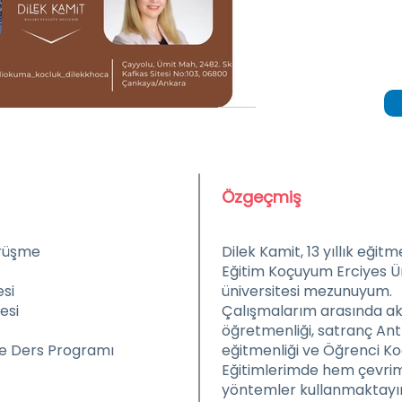
IMG_8
Özgeçmiş
örüşme
Dilek Kamit, 13 yıllık eğit
Eğitim Koçuyum Erciyes Ün
si
üniversitesi mezunuyum.
esi
Çalışmalarım arasında akı
öğretmenliği, satranç Ant
re Ders Programı
eğitmenliği ve Öğrenci Ko
Eğitimlerimde hem çevrim 
yöntemler kullanmaktayı