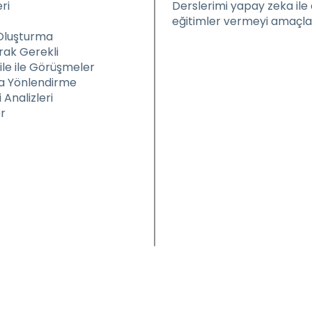
ri
Derslerimi yapay zeka ile 
eğitimler vermeyi amaçlad
 Oluşturma
rak Gerekli
le ile Görüşmeler
a Yönlendirme
Analizleri
er