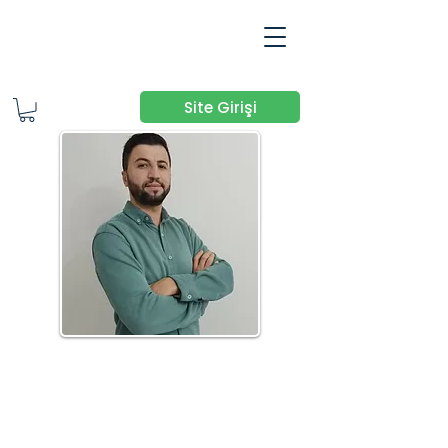
Site Girişi
Yücel DOĞAN