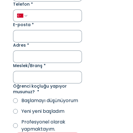
Telefon
*
E-posta
*
Adres
*
Meslek/Branş
*
Öğrenci koçluğu yapıyor
musunuz?
*
Başlamayı düşünüyorum
Yeni yeni başladım
Profesyonel olarak
yapmaktayım.