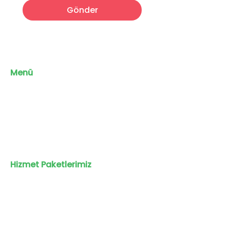
Gönder
Menü
Anasayfa
Mağaza
İletişim
Hakkımızda
Hizmet Paketlerimiz
Eğitim
Koçluğu
KVKK
Kullanım ve Üyelik Sözleşmesi