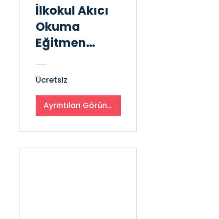
İlkokul Akıcı
Okuma
Eğitmen
Eğitimine
Hazırlık
Ücretsiz
Ayrıntıları Görüntüle