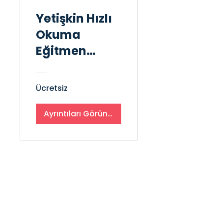
Yetişkin Hızlı
Okuma
Eğitmen
Eğitimine
Hazırlık
Ücretsiz
Ayrıntıları Görüntüle
Menü
Anasayfa