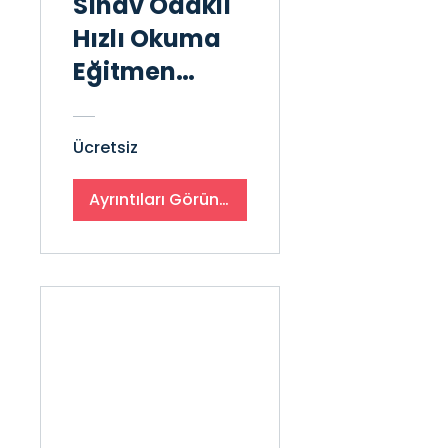
Sınav Odaklı
Hızlı Okuma
Eğitmen
Eğitimi
Hazırlık
Ücretsiz
Ayrıntıları Görüntüle